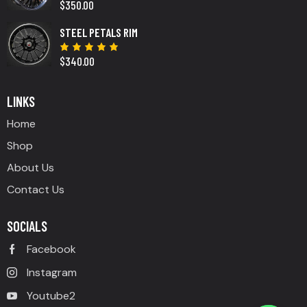
$
350.00
Rated
5.00
out
of 5
STEEL PETALS RIM
$
340.00
Rated
5.00
out
of 5
LINKS
Home
Shop
About Us
Contact Us
SOCIALS
Facebook
Instagram
Youtube2